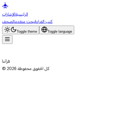
الرئيسية
الإشارات
كتب القراءات
بحث متقدم
المصحف
Toggle theme
Toggle language
قرآننا
كل الحقوق محفوظة
2026
©