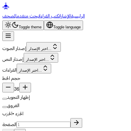
الرئيسية
الإشارات
كتب القراءات
بحث متقدم
المصحف
Toggle theme
Toggle language
إصدار الصوت
اختر الإصدار...
إصدار النص
اختر الإصدار...
القراءات
اختر الإصدار...
حجم الخط
36
إظهار التجويد
الفروق
الجزء
•
الحزب
الصفحة