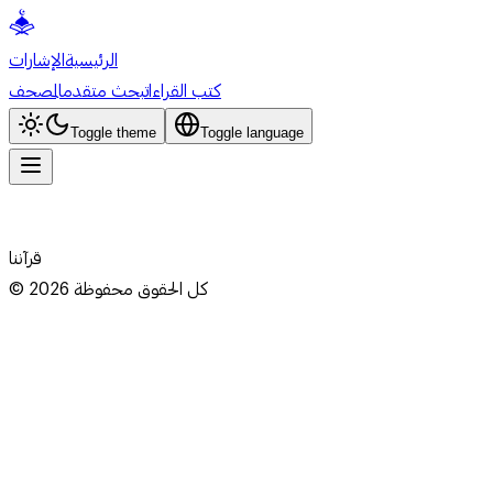
الرئيسية
الإشارات
كتب القراءات
بحث متقدم
المصحف
Toggle theme
Toggle language
قرآننا
كل الحقوق محفوظة
2026
©