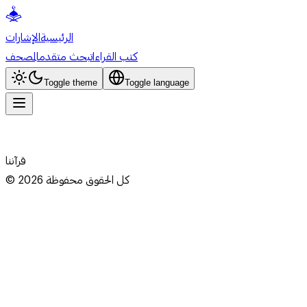
الرئيسية
الإشارات
كتب القراءات
بحث متقدم
المصحف
Toggle theme
Toggle language
قرآننا
كل الحقوق محفوظة
2026
©