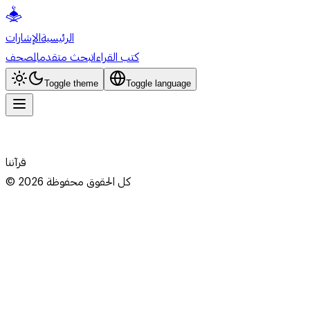
الرئيسية
الإشارات
كتب القراءات
بحث متقدم
المصحف
Toggle theme
Toggle language
قرآننا
كل الحقوق محفوظة
2026
©