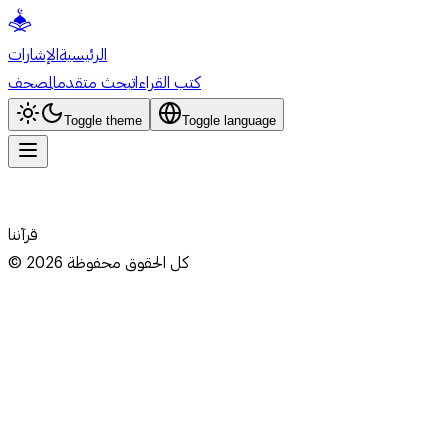
الرئيسية
الإشارات
كتب القراءات
بحث متقدم
المصحف
Toggle theme
Toggle language
قرآننا
كل الحقوق محفوظة
2026
©