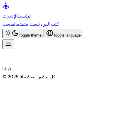
الرئيسية
الإشارات
كتب القراءات
بحث متقدم
المصحف
Toggle theme
Toggle language
قرآننا
كل الحقوق محفوظة
2026
©