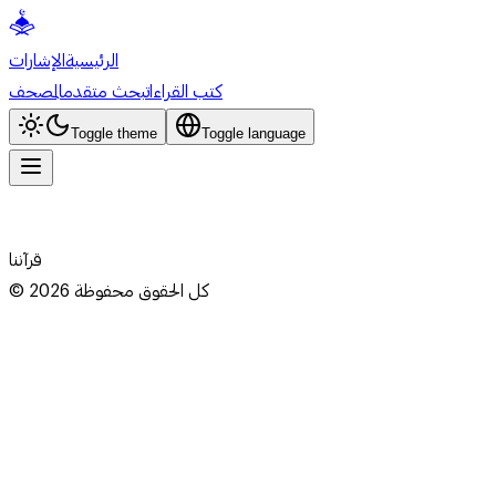
الرئيسية
الإشارات
كتب القراءات
بحث متقدم
المصحف
Toggle theme
Toggle language
قرآننا
كل الحقوق محفوظة
2026
©