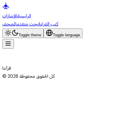
الرئيسية
الإشارات
كتب القراءات
بحث متقدم
المصحف
Toggle theme
Toggle language
قرآننا
كل الحقوق محفوظة
2026
©