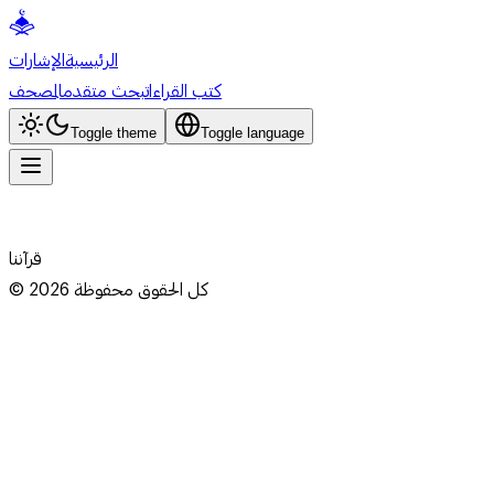
الرئيسية
الإشارات
كتب القراءات
بحث متقدم
المصحف
Toggle theme
Toggle language
قرآننا
كل الحقوق محفوظة
2026
©