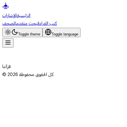
الرئيسية
الإشارات
كتب القراءات
بحث متقدم
المصحف
Toggle theme
Toggle language
قرآننا
كل الحقوق محفوظة
2026
©