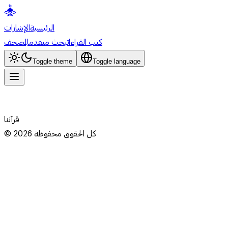
الرئيسية
الإشارات
كتب القراءات
بحث متقدم
المصحف
Toggle theme
Toggle language
قرآننا
كل الحقوق محفوظة
2026
©