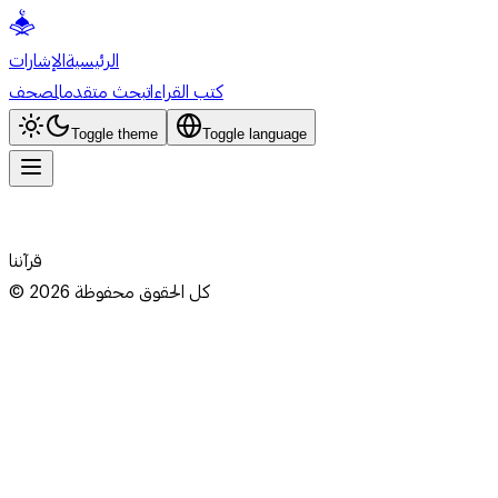
الرئيسية
الإشارات
كتب القراءات
بحث متقدم
المصحف
Toggle theme
Toggle language
قرآننا
كل الحقوق محفوظة
2026
©