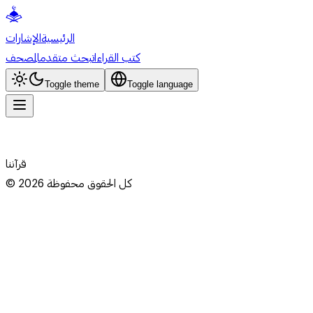
الرئيسية
الإشارات
كتب القراءات
بحث متقدم
المصحف
Toggle theme
Toggle language
قرآننا
كل الحقوق محفوظة
2026
©