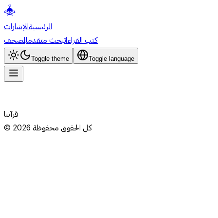
الرئيسية
الإشارات
كتب القراءات
بحث متقدم
المصحف
Toggle theme
Toggle language
قرآننا
كل الحقوق محفوظة
2026
©