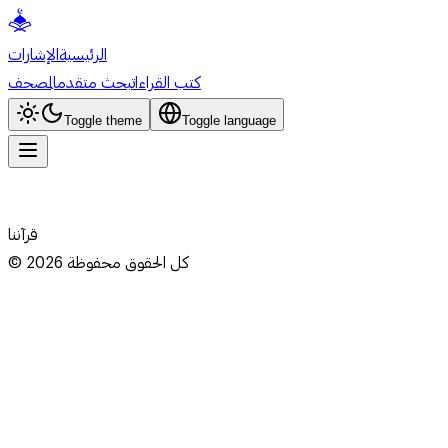
الرئيسية
الإشارات
كتب القراءات
بحث متقدم
المصحف
Toggle theme
Toggle language
قرآننا
كل الحقوق محفوظة
2026
©