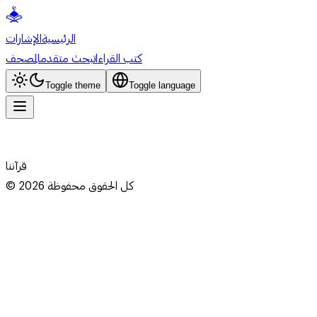
الرئيسية
الإشارات
كتب القراءات
بحث متقدم
المصحف
Toggle theme
Toggle language
قرآننا
كل الحقوق محفوظة
2026
©