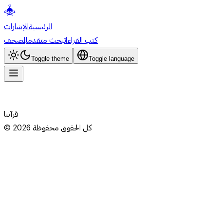
الرئيسية
الإشارات
كتب القراءات
بحث متقدم
المصحف
Toggle theme
Toggle language
قرآننا
كل الحقوق محفوظة
2026
©