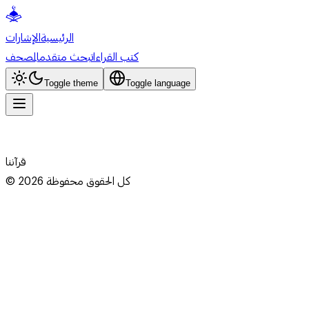
الرئيسية
الإشارات
كتب القراءات
بحث متقدم
المصحف
Toggle theme
Toggle language
قرآننا
كل الحقوق محفوظة
2026
©