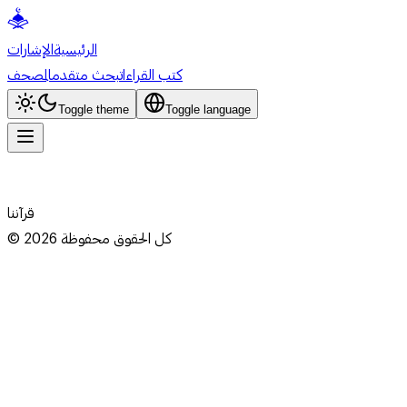
الرئيسية
الإشارات
كتب القراءات
بحث متقدم
المصحف
Toggle theme
Toggle language
قرآننا
كل الحقوق محفوظة
2026
©