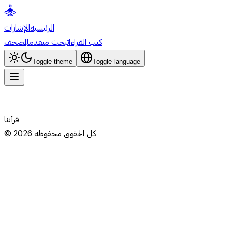
الرئيسية
الإشارات
كتب القراءات
بحث متقدم
المصحف
Toggle theme
Toggle language
قرآننا
كل الحقوق محفوظة
2026
©