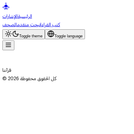
الرئيسية
الإشارات
كتب القراءات
بحث متقدم
المصحف
Toggle theme
Toggle language
قرآننا
كل الحقوق محفوظة
2026
©