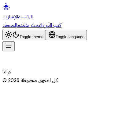
الرئيسية
الإشارات
كتب القراءات
بحث متقدم
المصحف
Toggle theme
Toggle language
قرآننا
كل الحقوق محفوظة
2026
©