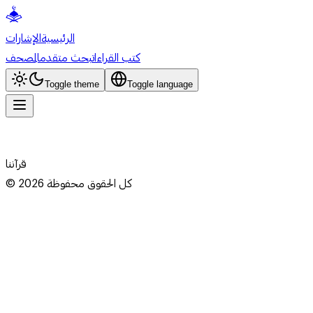
الرئيسية
الإشارات
كتب القراءات
بحث متقدم
المصحف
Toggle theme
Toggle language
قرآننا
كل الحقوق محفوظة
2026
©