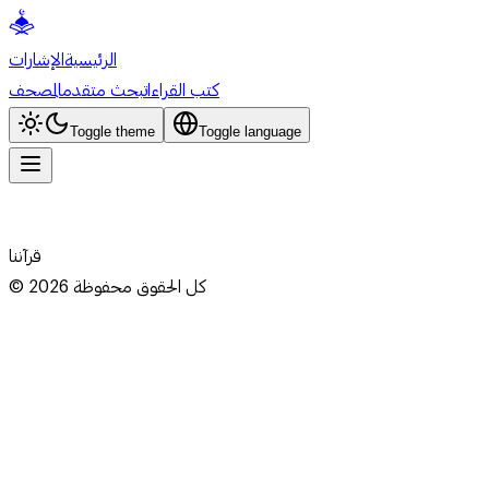
الرئيسية
الإشارات
كتب القراءات
بحث متقدم
المصحف
Toggle theme
Toggle language
قرآننا
كل الحقوق محفوظة
2026
©