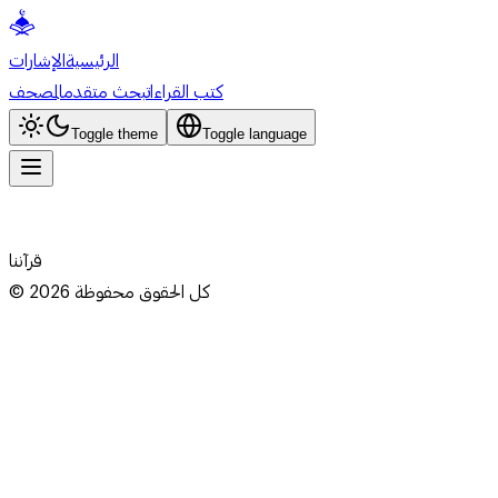
الرئيسية
الإشارات
كتب القراءات
بحث متقدم
المصحف
Toggle theme
Toggle language
قرآننا
كل الحقوق محفوظة
2026
©