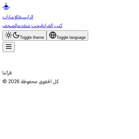
الرئيسية
الإشارات
كتب القراءات
بحث متقدم
المصحف
Toggle theme
Toggle language
قرآننا
كل الحقوق محفوظة
2026
©