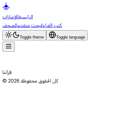
الرئيسية
الإشارات
كتب القراءات
بحث متقدم
المصحف
Toggle theme
Toggle language
قرآننا
كل الحقوق محفوظة
2026
©