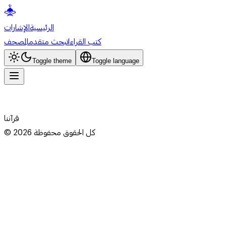
الرئيسية
الإشارات
كتب القراءات
بحث متقدم
المصحف
Toggle theme
Toggle language
قرآننا
كل الحقوق محفوظة
2026
©