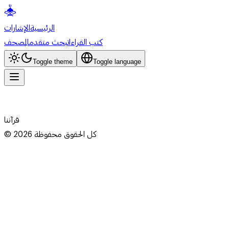
الرئيسية
الإشارات
كتب القراءات
بحث متقدم
المصحف
Toggle theme
Toggle language
قرآننا
كل الحقوق محفوظة
2026
©