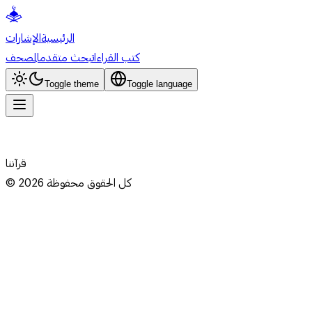
الرئيسية
الإشارات
كتب القراءات
بحث متقدم
المصحف
Toggle theme
Toggle language
قرآننا
كل الحقوق محفوظة
2026
©