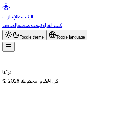
الرئيسية
الإشارات
كتب القراءات
بحث متقدم
المصحف
Toggle theme
Toggle language
قرآننا
كل الحقوق محفوظة
2026
©