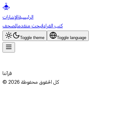
الرئيسية
الإشارات
كتب القراءات
بحث متقدم
المصحف
Toggle theme
Toggle language
قرآننا
كل الحقوق محفوظة
2026
©