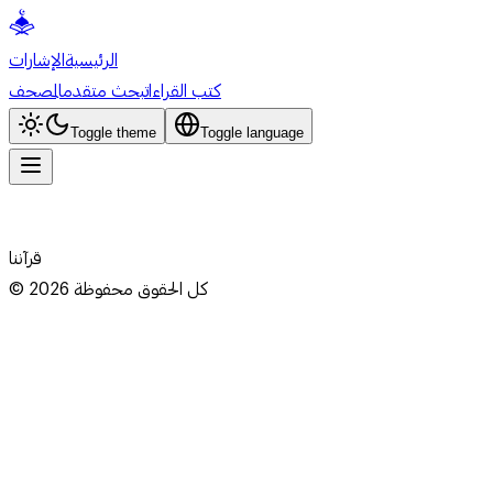
الرئيسية
الإشارات
كتب القراءات
بحث متقدم
المصحف
Toggle theme
Toggle language
قرآننا
كل الحقوق محفوظة
2026
©