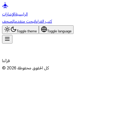
الرئيسية
الإشارات
كتب القراءات
بحث متقدم
المصحف
Toggle theme
Toggle language
قرآننا
كل الحقوق محفوظة
2026
©