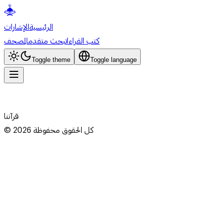
الرئيسية
الإشارات
كتب القراءات
بحث متقدم
المصحف
Toggle theme
Toggle language
قرآننا
كل الحقوق محفوظة
2026
©