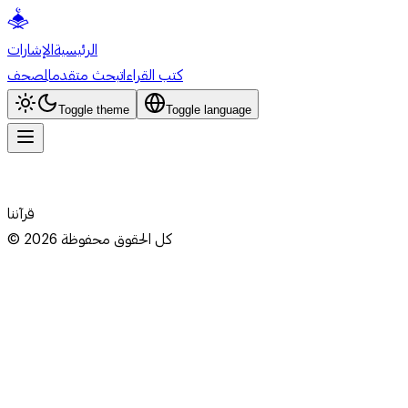
الرئيسية
الإشارات
كتب القراءات
بحث متقدم
المصحف
Toggle theme
Toggle language
قرآننا
كل الحقوق محفوظة
2026
©