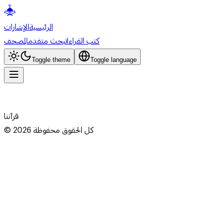
الرئيسية
الإشارات
كتب القراءات
بحث متقدم
المصحف
Toggle theme
Toggle language
قرآننا
كل الحقوق محفوظة
2026
©