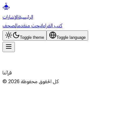
الرئيسية
الإشارات
كتب القراءات
بحث متقدم
المصحف
Toggle theme
Toggle language
قرآننا
كل الحقوق محفوظة
2026
©