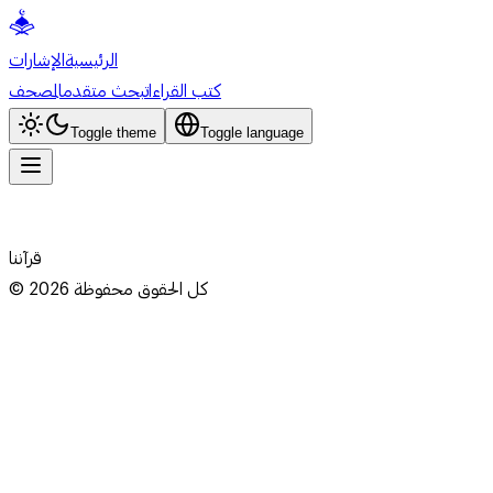
الرئيسية
الإشارات
كتب القراءات
بحث متقدم
المصحف
Toggle theme
Toggle language
قرآننا
كل الحقوق محفوظة
2026
©