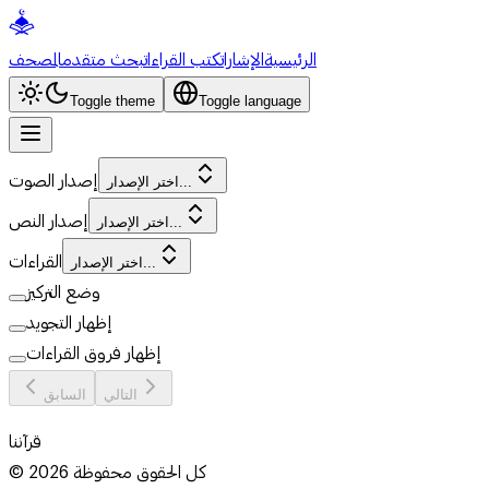
الرئيسية
الإشارات
كتب القراءات
بحث متقدم
المصحف
Toggle theme
Toggle language
إصدار الصوت
اختر الإصدار...
إصدار النص
اختر الإصدار...
القراءات
اختر الإصدار...
وضع التركيز
إظهار التجويد
إظهار فروق القراءات
التالي
السابق
قرآننا
كل الحقوق محفوظة
2026
©