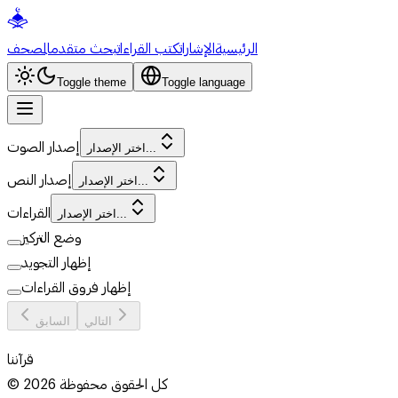
الرئيسية
الإشارات
كتب القراءات
بحث متقدم
المصحف
Toggle theme
Toggle language
إصدار الصوت
اختر الإصدار...
إصدار النص
اختر الإصدار...
القراءات
اختر الإصدار...
وضع التركيز
إظهار التجويد
إظهار فروق القراءات
التالي
السابق
قرآننا
كل الحقوق محفوظة
2026
©