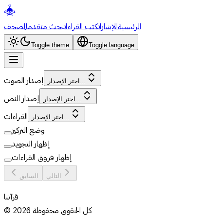
الرئيسية
الإشارات
كتب القراءات
بحث متقدم
المصحف
Toggle theme
Toggle language
إصدار الصوت
اختر الإصدار...
إصدار النص
اختر الإصدار...
القراءات
اختر الإصدار...
وضع التركيز
إظهار التجويد
إظهار فروق القراءات
التالي
السابق
قرآننا
كل الحقوق محفوظة
2026
©