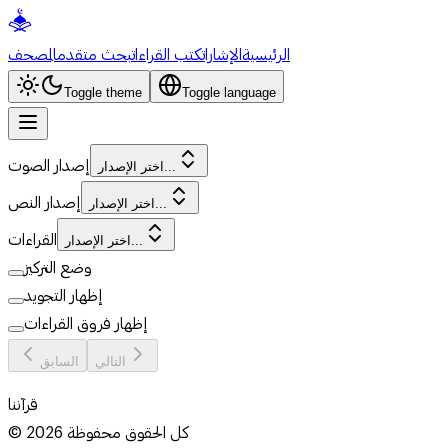
الرئيسية
الإشارات
كتب القراءات
بحث متقدم
المصحف
Toggle theme
Toggle language
إصدار الصوت
اختر الإصدار...
إصدار النص
اختر الإصدار...
القراءات
اختر الإصدار...
وضع التركيز
إظهار التجويد
إظهار فروق القراءات
التالي
السابق
قرآننا
كل الحقوق محفوظة
2026
©