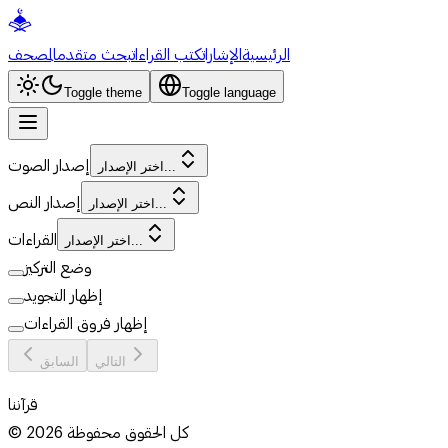
الرئيسية
الإشارات
كتب القراءات
بحث متقدم
المصحف
Toggle theme
Toggle language
إصدار الصوت
اختر الإصدار...
إصدار النص
اختر الإصدار...
القراءات
اختر الإصدار...
وضع التركيز
إظهار التجويد
إظهار فروق القراءات
التالي
السابق
قرآننا
كل الحقوق محفوظة
2026
©