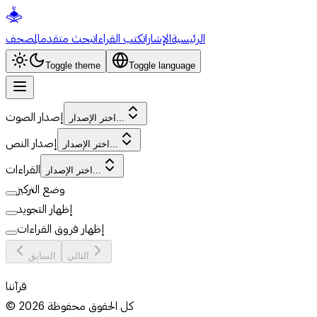
الرئيسية
الإشارات
كتب القراءات
بحث متقدم
المصحف
Toggle theme
Toggle language
إصدار الصوت
اختر الإصدار...
إصدار النص
اختر الإصدار...
القراءات
اختر الإصدار...
وضع التركيز
إظهار التجويد
إظهار فروق القراءات
التالي
السابق
قرآننا
كل الحقوق محفوظة
2026
©