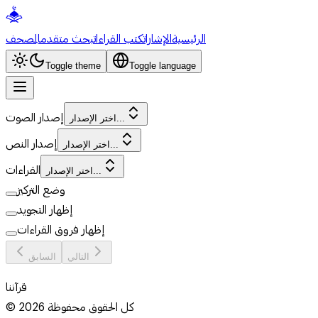
الرئيسية
الإشارات
كتب القراءات
بحث متقدم
المصحف
Toggle theme
Toggle language
إصدار الصوت
اختر الإصدار...
إصدار النص
اختر الإصدار...
القراءات
اختر الإصدار...
وضع التركيز
إظهار التجويد
إظهار فروق القراءات
التالي
السابق
قرآننا
كل الحقوق محفوظة
2026
©