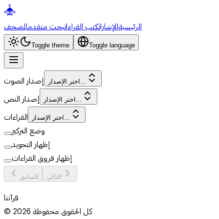
الرئيسية
الإشارات
كتب القراءات
بحث متقدم
المصحف
Toggle theme
Toggle language
إصدار الصوت
اختر الإصدار...
إصدار النص
اختر الإصدار...
القراءات
اختر الإصدار...
وضع التركيز
إظهار التجويد
إظهار فروق القراءات
التالي
السابق
قرآننا
كل الحقوق محفوظة
2026
©