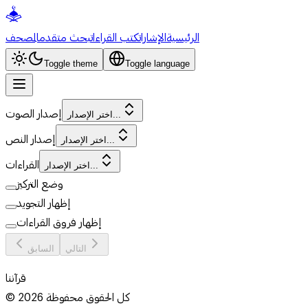
الرئيسية
الإشارات
كتب القراءات
بحث متقدم
المصحف
Toggle theme
Toggle language
إصدار الصوت
اختر الإصدار...
إصدار النص
اختر الإصدار...
القراءات
اختر الإصدار...
وضع التركيز
إظهار التجويد
إظهار فروق القراءات
التالي
السابق
قرآننا
كل الحقوق محفوظة
2026
©