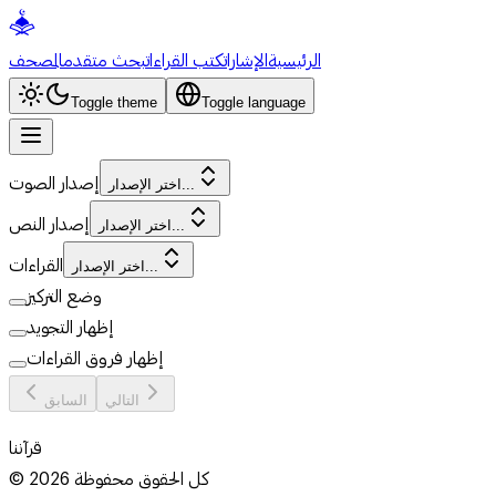
الرئيسية
الإشارات
كتب القراءات
بحث متقدم
المصحف
Toggle theme
Toggle language
إصدار الصوت
اختر الإصدار...
إصدار النص
اختر الإصدار...
القراءات
اختر الإصدار...
وضع التركيز
إظهار التجويد
إظهار فروق القراءات
التالي
السابق
قرآننا
كل الحقوق محفوظة
2026
©